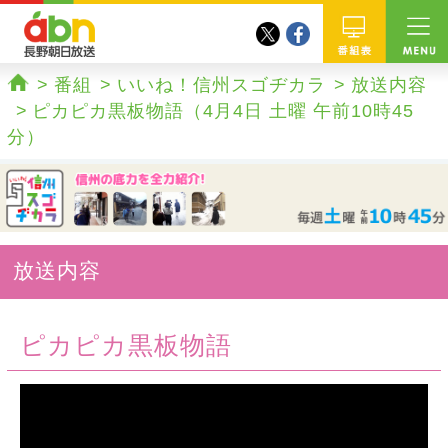
twitter
facebook
abn 長野朝日放送
番組
番組
いいね！信州スゴヂカラ
放送内容
ホーム
ピカピカ黒板物語（4月4日 土曜 午前10時45
分）
放送内容
ピカピカ黒板物語