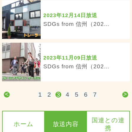
2023年12月14日放送
SDGs from 信州（202...
2023年11月09日放送
SDGs from 信州（202...
<
>
1
2
3
4
5
6
7
国連との連
ホーム
放送内容
携