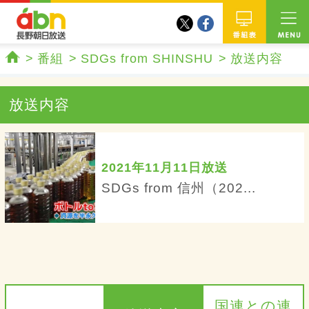
twitter
facebook
abn 長野朝日放送
番組
番組
SDGs from SHINSHU
放送内容
ホーム
放送内容
2021年11月11日放送
SDGs from 信州（202...
国連との連