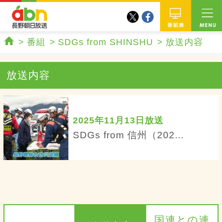
twitter
facebook
abn 長野朝日放送
番組
番組
SDGs from SHINSHU
放送内容
ホーム
放送内容
2025年11月13日放送
SDGs from 信州（202...
国連との連