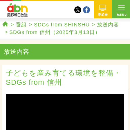
twitter
facebook
abn 長野朝日放送
番組
番組
SDGs from SHINSHU
放送内容
ホーム
SDGs from 信州（2025年3月13日）
放送内容
子どもを産み育てる環境を整備・
SDGs from 信州