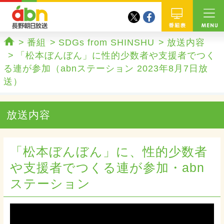
twitter
facebook
abn 長野朝日放送
番組
番組
SDGs from SHINSHU
放送内容
ホーム
「松本ぼんぼん」に性的少数者や支援者でつく
る連が参加（abnステーション 2023年8月7日放
送）
放送内容
「松本ぼんぼん」に、性的少数者
や支援者でつくる連が参加・abn
ステーション