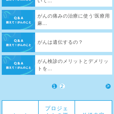
いて...
がんの痛みの治療に使う‘医療用
麻...
がんは遺伝するの？
がん検診のメリットとデメリッ
トを...
>
1
2
プロジェ