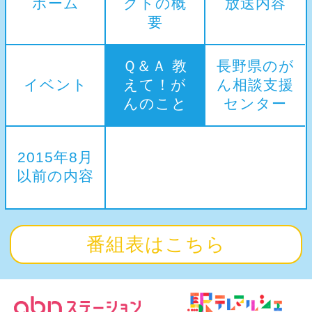
ホーム
クトの概
放送内容
要
Ｑ＆Ａ 教
長野県のが
イベント
えて！が
ん相談支援
んのこと
センター
2015年8月
以前の内容
番組表はこちら