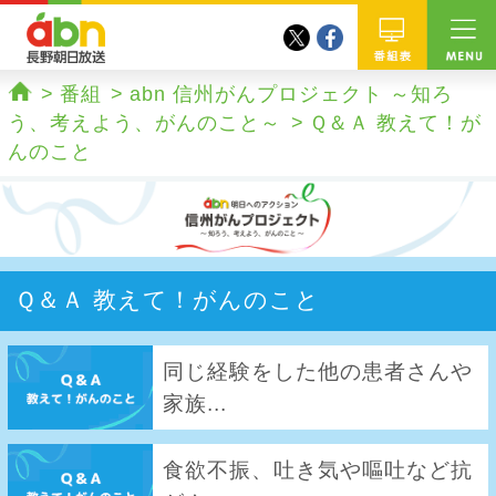
twitter
facebook
abn 長野朝日放送
番組
番組
abn 信州がんプロジェクト ～知ろ
ホーム
う、考えよう、がんのこと～
Ｑ＆Ａ 教えて！が
んのこと
Ｑ＆Ａ 教えて！がんのこと
同じ経験をした他の患者さんや
家族...
食欲不振、吐き気や嘔吐など抗