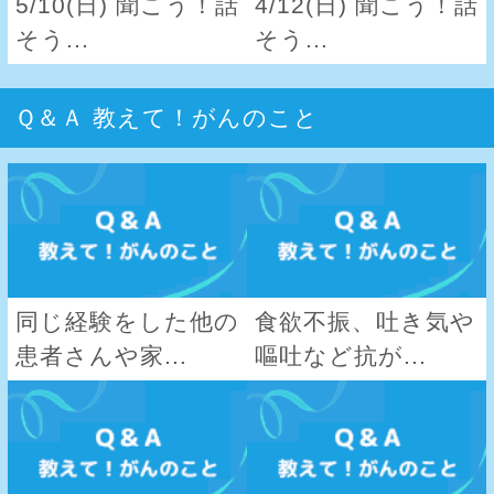
5/10(日) 聞こう！話
4/12(日) 聞こう！話
そう...
そう...
Ｑ＆Ａ 教えて！がんのこと
同じ経験をした他の
食欲不振、吐き気や
患者さんや家...
嘔吐など抗が...