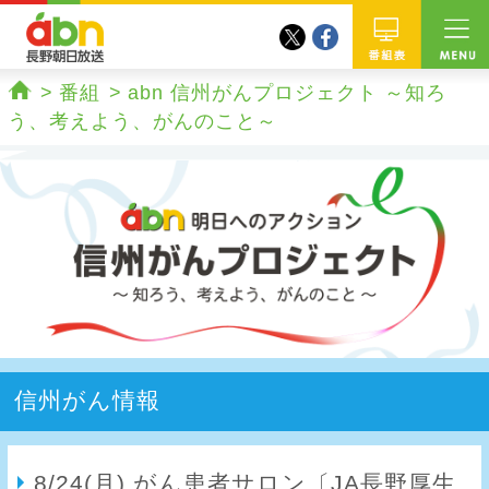
twitter
facebook
abn 長野朝日放送
番組
番組
abn 信州がんプロジェクト ～知ろ
ホーム
う、考えよう、がんのこと～
信州がん情報
8/24(月) がん患者サロン〔JA長野厚生