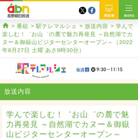
twitter
facebook
abn 長野朝日放送
番組
番組
駅テレマルシェ
放送内容
学んで
ホーム
楽しむ！゛お山゛の麓で魅力再発見 ～自然湖でカ
ヌー＆御嶽山ビジターセンターオープン～（2022
年8月27日 土曜 あさ9時30分）
放送内容
学んで楽しむ！゛お山゛の麓で魅
力再発見 ～自然湖でカヌー＆御嶽
山ビジターセンターオープン～