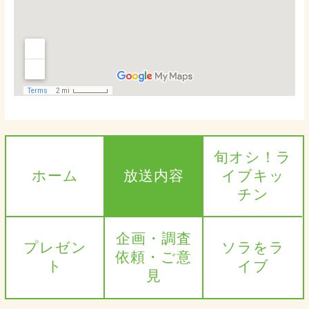
旬オシ！ラ
ホーム
放送内容
イブキッ
チン
企画・調査
プレゼン
ソラをラ
依頼・ご意
ト
イブ
見