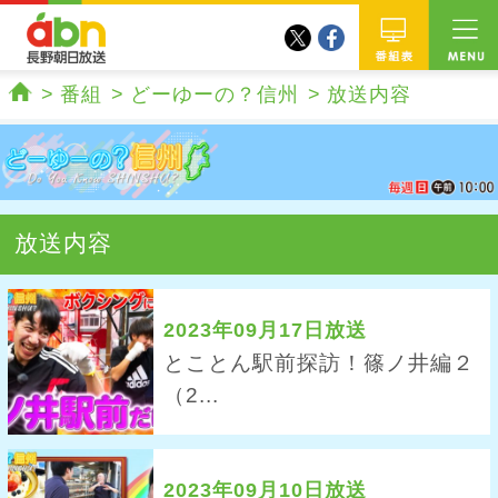
twitter
facebook
abn 長野朝日放送
番組
番組
どーゆーの？信州
放送内容
ホーム
放送内容
2023年09月17日放送
とことん駅前探訪！篠ノ井編２
（2...
2023年09月10日放送