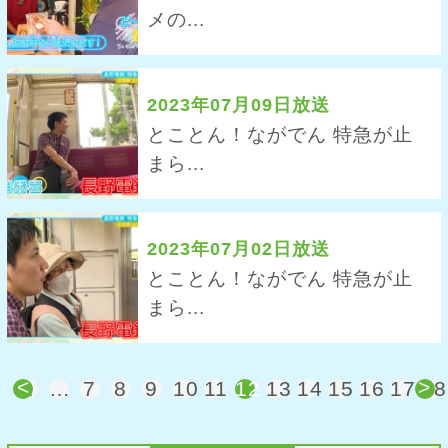
メの...
2023年07月09日放送
とことん！ながでん 特急が止
まら...
2023年07月02日放送
とことん！ながでん 特急が止
まら...
<
>
1
…
7
8
9
10
11
12
13
14
15
16
17
18