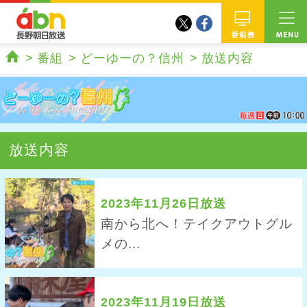
twitter
facebook
abn 長野朝日放送
番組
番組
どーゆーの？信州
放送内容
ホーム
放送内容
2023年11月26日放送
南から北へ！テイクアウトグル
メの...
2023年11月19日放送