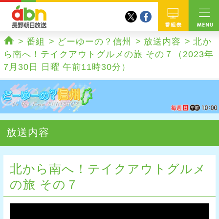
twitter
facebook
abn 長野朝日放送
番組
番組
どーゆーの？信州
放送内容
北か
ホーム
ら南へ！テイクアウトグルメの旅 その７（2023年
7月30日 日曜 午前11時30分）
放送内容
北から南へ！テイクアウトグルメ
の旅 その７