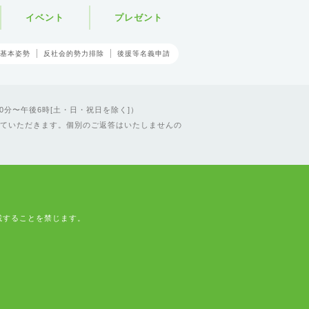
イベント
プレゼント
基本姿勢
反社会的勢力排除
後援等名義申請
0分〜午後6時[土・日・祝日を除く]）
ていただきます。個別のご返答はいたしませんの
載することを禁じます。