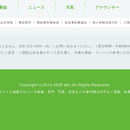
番組
ニュース
天気
アナウンサー
会社情報
番組基準
番組種別番組表
放送番組審議会
個人情報保護方針
人権
ません。026-223-1000（代）へお問い合わせください。（受付時間：午前9時3
いたご意見・ご感想は担当者がすべて目を通し、今後の番組・イベントの参考にさせ
Copyright © 2014-2026 abn All Rights Reserved.
サイトに掲載されている映像、音声、写真、音楽などの著作物を許可なく複製、転