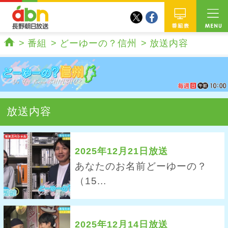
twitter
facebook
abn 長野朝日放送
番組
番組
どーゆーの？信州
放送内容
ホーム
放送内容
2025年12月21日放送
あなたのお名前どーゆーの？
（15...
2025年12月14日放送