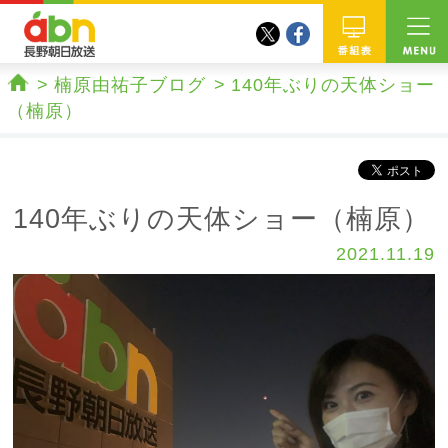
twitter
facebook
abn 長野朝日放送
番組
楠原由祐子ブログ
140年ぶりの天体ショー
ホーム
（楠原）
140年ぶりの天体ショー（楠原）
2021.11.19