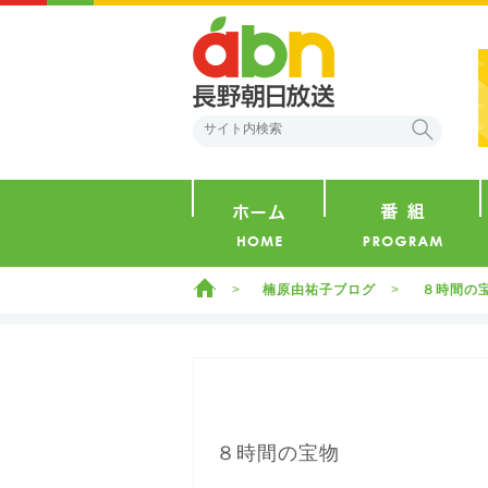
abn 長野朝日放送
検索
ホーム
ホーム
楠原由祐子ブログ
８時間の
８時間の宝物