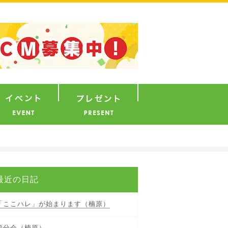
ナウンサー
イベント
プレゼント
最近の日記
「ここハレ」が始まります（楠原）
節分会（楠原）