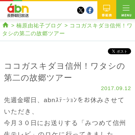
twitter
facebook
abn 長野朝日放送
番組
楠原由祐子ブログ
ココガスキダヨ信州！ワ
ホーム
タシの第二の故郷ツアー
ココガスキダヨ信州！ワタシの
第二の故郷ツアー
2017.09.12
先週金曜日、abnｽﾃｰｼｮﾝをお休みさせて
いただき、
今月３０日にお送りする「みつめて信州
生テレビ」のロケに行ってきました。