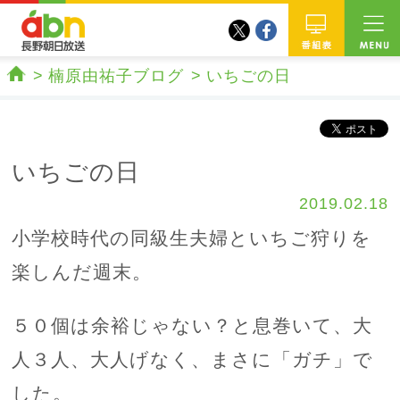
twitter
facebook
abn 長野朝日放送
番組
楠原由祐子ブログ
いちごの日
ホーム
いちごの日
2019.02.18
小学校時代の同級生夫婦といちご狩りを
楽しんだ週末。
５０個は余裕じゃない？と息巻いて、大
人３人、大人げなく、まさに「ガチ」で
した。