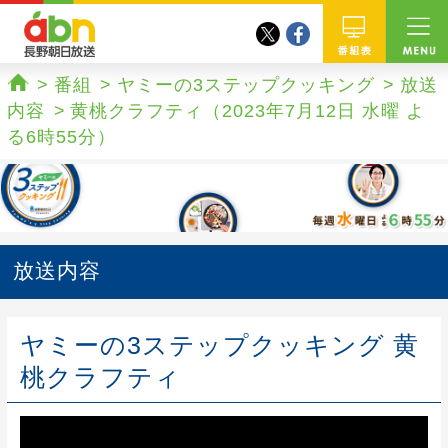
twitter
facebook
abn 長野朝日放送
番組
番組
ヤミーの3ステップクッキング
放送
ホーム
内容
黄桃クラフティ（2023年7月12日 水曜 よ
る6時55分）
放送内容
ヤミーの3ステップクッキング 黄
桃クラフティ