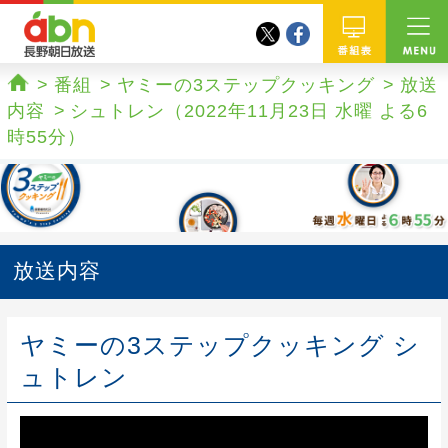
twitter
facebook
abn 長野朝日放送
番組
番組
ヤミーの3ステップクッキング
放送
ホーム
内容
シュトレン（2022年11月23日 水曜 よる6
時55分）
放送内容
ヤミーの3ステップクッキング シ
ュトレン