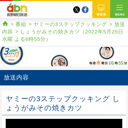
twitter
facebook
abn 長野朝日放送
番組
番組
ヤミーの3ステップクッキング
放送
ホーム
内容
しょうがみその焼きカツ（2022年5月25日
水曜 よる6時55分）
放送内容
ヤミーの3ステップクッキング し
ょうがみその焼きカツ