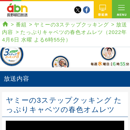
twitter
facebook
abn 長野朝日放送
番組
番組
ヤミーの3ステップクッキング
放送
ホーム
内容
たっぷりキャベツの春色オムレツ（2022年
4月6日 水曜 よる6時55分）
放送内容
ヤミーの3ステップクッキング た
っぷりキャベツの春色オムレツ