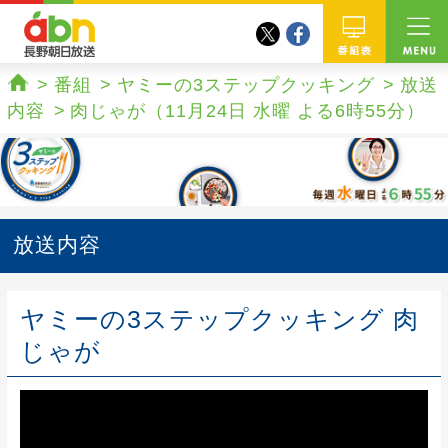
twitter
facebook
abn 長野朝日放送
番組
番組
ヤミーの3ステップクッキング
放送
ホーム
内容
肉じゃが（11月24日 水曜 よる6時55分）
放送内容
ヤミーの3ステップクッキング 肉
じゃが