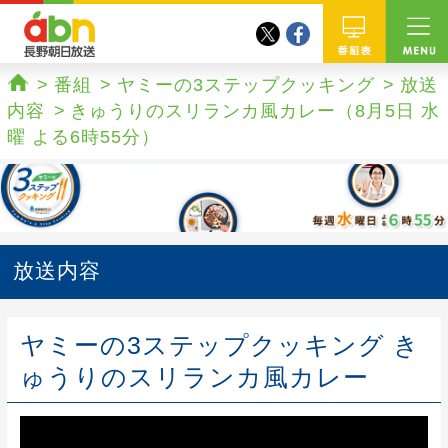
twitter
facebook
abn 長野朝日放送
番組
番組
ヤミーの3ステップクッキング
放送
ホーム
内容
きゅうりのスリランカ風カレー（8月5日 水
曜 よる6時55分）
放送内容
ヤミーの3ステップクッキング き
ゅうりのスリランカ風カレー