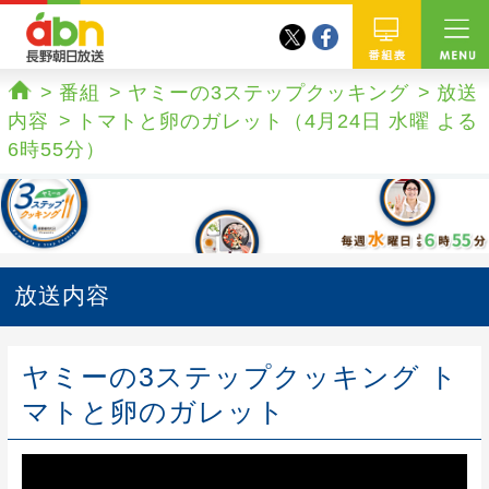
twitter
facebook
abn 長野朝日放送
番組
番組
ヤミーの3ステップクッキング
放送
ホーム
内容
トマトと卵のガレット（4月24日 水曜 よる
6時55分）
放送内容
ヤミーの3ステップクッキング ト
マトと卵のガレット