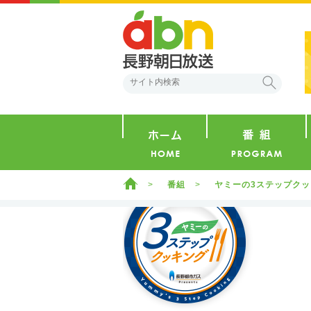
abn 長野朝日放送
検索
ホーム
ホーム
番組
ヤミーの3ステップク