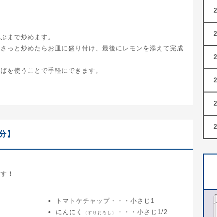
飛ぶまで炒めます。
てさっと炒めたらお皿に盛り付け、最後にレモンを添えて完成
そばを使うことで手軽にできます。
分】
です！
トマトケチャップ・・・小さじ1
にんにく
・・・小さじ1/2
（すりおろし）