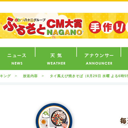
番組
ニュース
天気
ア
ッキング
放送内容
タイ風えび焼きそば（8月29日 水曜 よる6時5