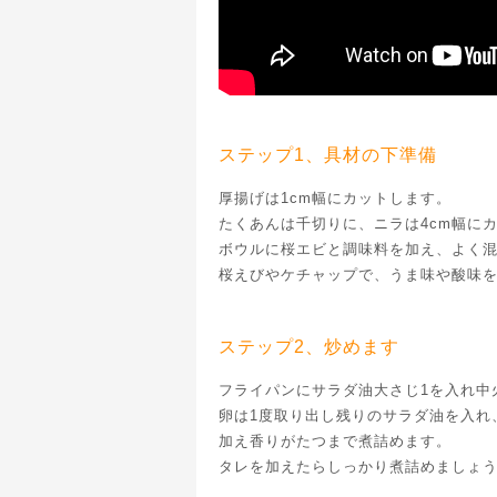
ステップ1、具材の下準備
厚揚げは1cm幅にカットします。
たくあんは千切りに、ニラは4cm幅に
ボウルに桜エビと調味料を加え、よく
桜えびやケチャップで、うま味や酸味
ステップ2、炒めます
フライパンにサラダ油大さじ1を入れ中
卵は1度取り出し残りのサラダ油を入れ
加え香りがたつまで煮詰めます。
タレを加えたらしっかり煮詰めましょ