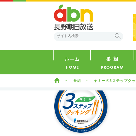
abn 長野朝日放送
検索
ホーム
ホーム
番組
ヤミーの3ステップク