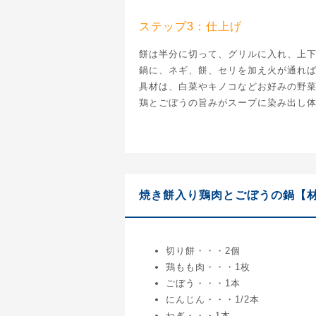
ステップ3：仕上げ
餅は半分に切って、グリルに入れ、上下
鍋に、ネギ、餅、セリを加え火が通れ
具材は、白菜やキノコなどお好みの野
鶏とごぼうの旨みがスープに染み出し
焼き餅入り鶏肉とごぼうの鍋【材
切り餅・・・2個
鶏もも肉・・・1枚
ごぼう・・・1本
にんじん・・・1/2本
ねぎ・・・1本