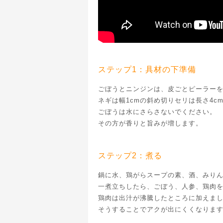
ステップ1：具材の下準備
ごぼうとニンジンは、皮ごとピーラー
ネギは幅1cmの斜め切りセリは長さ4c
ごぼうは水にさらさないでください。
その方が香りと旨みが増します。
ステップ2：煮る
鍋に水、鶏がらスープの素、酒、みり
一煮立ちしたら、ごぼう、人参、鶏肉
鶏肉は出汁が沸騰したところに加えま
そうすることでアクが出にくくなりま