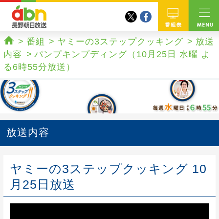
twitter
facebook
abn 長野朝日放送
番組
番組
ヤミーの3ステップクッキング
放送
ホーム
内容
パンプキンプディング（10月25日 水曜 よ
る6時55分放送）
放送内容
ヤミーの3ステップクッキング 10
月25日放送