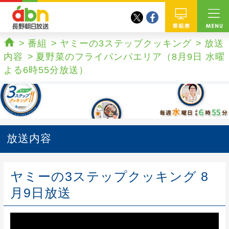
twitter
facebook
abn 長野朝日放送
番組
番組
ヤミーの3ステップクッキング
放送
ホーム
内容
夏野菜のフライパンパエリア（8月9日 水曜
よる6時55分放送）
放送内容
ヤミーの3ステップクッキング 8
月9日放送