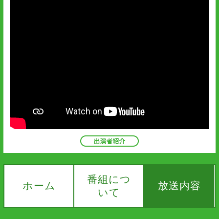
番組につ
ホーム
放送内容
いて