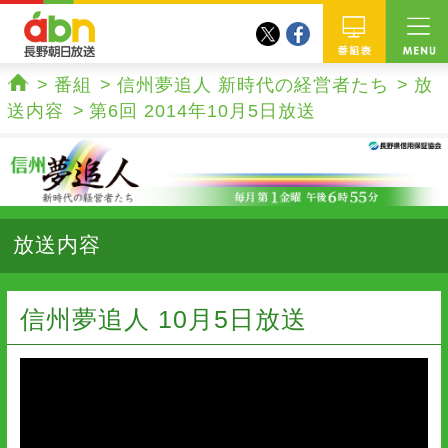
twitter
facebook
abn 長野朝日放送
番組
番組
信州夢追人 新時代の経営者たち
放
ホーム
送内容
第6回 2014年10月5日放送
放送内容
信州夢追人 10月5日放送