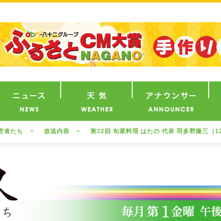
番組
ニュース
天気
ア
営者たち
放送内容
第32回 旬菜料理 はたの 代表 羽多野隆三（1