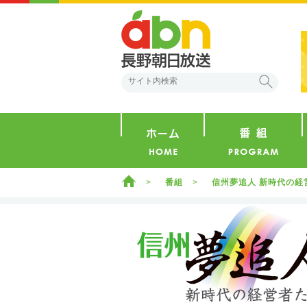
abn 長野朝日放送
検索
ホーム
ホーム
番組
信州夢追人 新時代の経