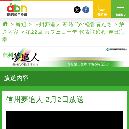
twitter
facebook
abn 長野朝日放送
番組
番組
信州夢追人 新時代の経営者たち
放
ホーム
送内容
第22回 カフェコーデ 代表取締役 春日宗
幸
放送内容
信州夢追人 2月2日放送