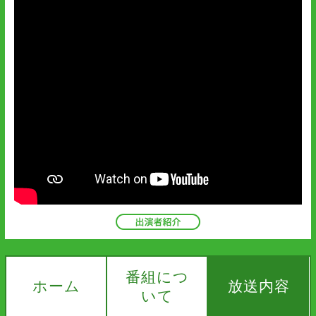
番組につ
ホーム
放送内容
いて