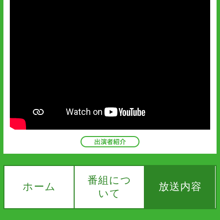
番組につ
ホーム
放送内容
いて