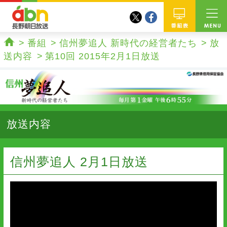
twitter
facebook
abn 長野朝日放送
番組
番組
信州夢追人 新時代の経営者たち
放
ホーム
送内容
第10回 2015年2月1日放送
放送内容
信州夢追人 2月1日放送