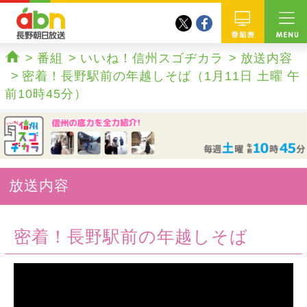
twitter
facebook
abn 長野朝日放送
番組
番組
いいね！信州スゴヂカラ
放送内容
ホーム
密着！長野駅前の年越しそば（1月11日 土曜 午
前10時45分）
放送内容
密着！長野駅前の年越しそば