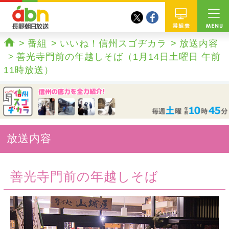
twitter
facebook
abn 長野朝日放送
番組
番組
いいね！信州スゴヂカラ
放送内容
ホーム
善光寺門前の年越しそば（1月14日土曜日 午前
11時放送）
放送内容
善光寺門前の年越しそば