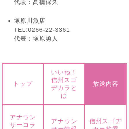
代表：髙橋保久
塚原川魚店
TEL:0266-22-3361
代表：塚原勇人
いいね！
信州スゴ
トップ
放送内容
ヂカラと
は
アナウン
アナウン
信州スゴヂ
サーコラ
サー情報
カラ検索