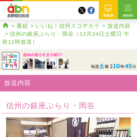
twitter
facebook
abn 長野朝日放送
番組
番組
いいね！信州スゴヂカラ
放送内容
ホーム
信州の銀座ぶらり・岡谷（12月24日土曜日 午
前11時放送）
放送内容
信州の銀座ぶらり・岡谷