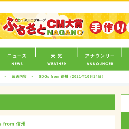
番組
ニュース
天気
ア
放送内容
SDGs from 信州（2021年10月14日）
from 信州