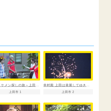
全国イケメン探しの旅～上田編～
幸村殿 上田は発展してゆきますぞ
上田市 1
上田市 2