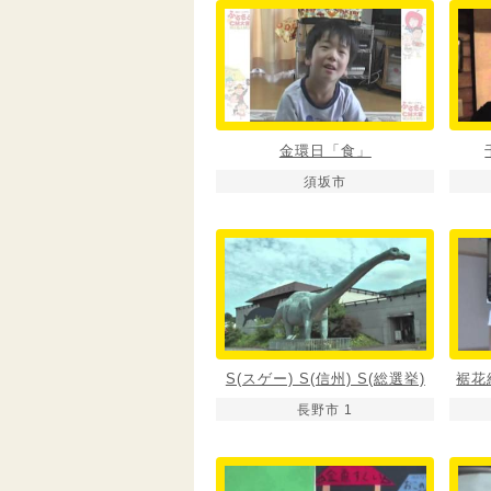
金環日「食」
須坂市
S(スゲー) S(信州) S(総選挙)
裾花
長野市 1