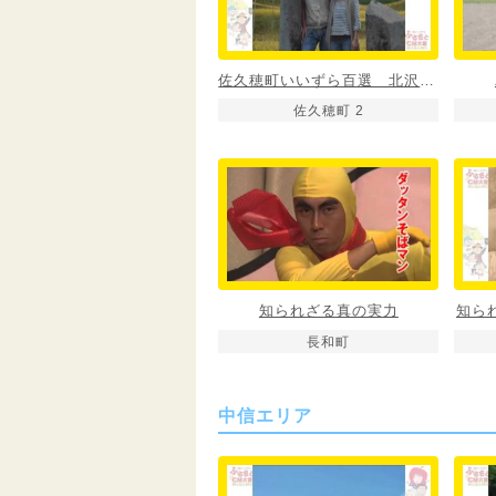
佐久穂町いいずら百選 北沢の大石棒
佐久穂町 2
知られざる真の実力
知ら
長和町
中信エリア