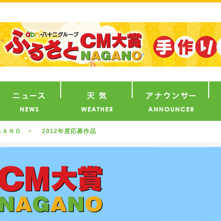
番組
ニュース
天気
ア
ＧＡＮＯ
2012年度応募作品