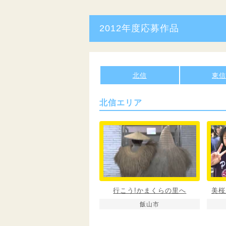
2012年度応募作品
北信
東
北信エリア
行こう!かまくらの里へ
美桜
飯山市