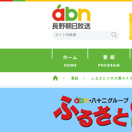
abn 長野朝日放送
検索
ホーム
ホーム
番組
ふるさとＣＭ大賞ＮＡ