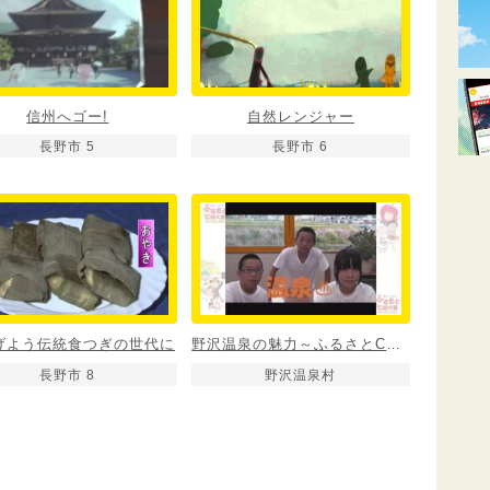
信州へゴー!
自然レンジャー
長野市 5
長野市 6
げよう伝統食つぎの世代に
野沢温泉の魅力～ふるさとCM30秒の壁～
長野市 8
野沢温泉村