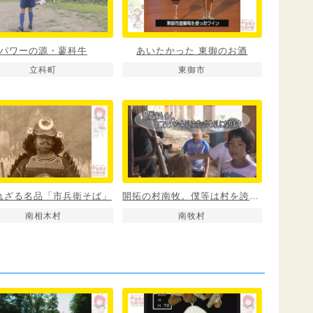
パワーの源・蓼科牛
あいたかった 東御のお酒
立科町
東御市
れざる名品「市兵衛そば」
開拓の村南牧。僕等は村を誇りに思ってる。
南相木村
南牧村