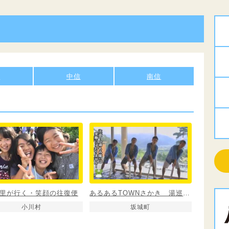
信
中信
南信
里が行く・笑顔の往復便
あるあるTOWNさかき 湯巡り五右衛門篇
小川村
坂城町