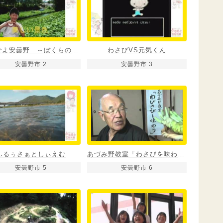
おいでよ安曇野 ～ぼくらのふるさと～
わさびVS元気くん
安曇野市 2
安曇野市 3
ふるぅさぁとしぃえむ
あづみ野教室「わさびを味わう」
安曇野市 5
安曇野市 6