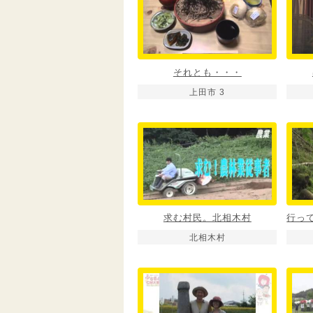
それとも・・・
上田市 3
求む村民。北相木村
北相木村