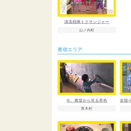
清流戦隊トクサンジャー
山ノ内町
東信エリア
今、教室から見る景色
青木村