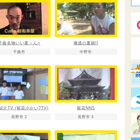
千曲名物いい案～ん○
俺達の夏鍋!!
千曲市
中野市
紹介TV (裾花小かい?TV)
裾花NNS
長野市 2
長野市 3