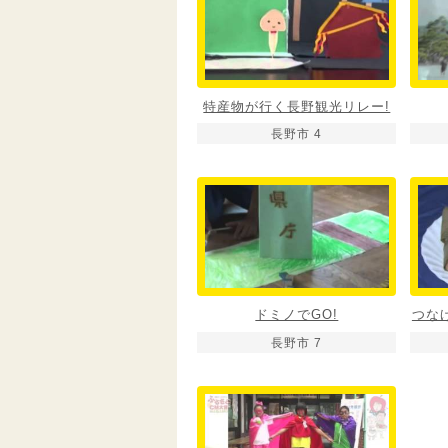
特産物が行く長野観光リレー!
長野市 4
ドミノでGO!
つな
長野市 7