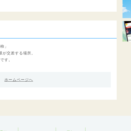
田柿」
限が交差する場所。
町です。
ホームページへ