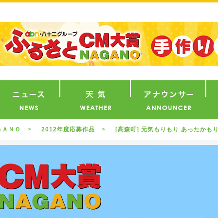
番組
ニュース
天気
ア
ＧＡＮＯ
2012年度応募作品
[高森町] 元気もりもり あったかも