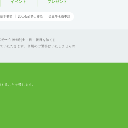
イベント
プレゼント
基本姿勢
反社会的勢力排除
後援等名義申請
0分〜午後6時[土・日・祝日を除く]）
ていただきます。個別のご返答はいたしませんの
載することを禁じます。