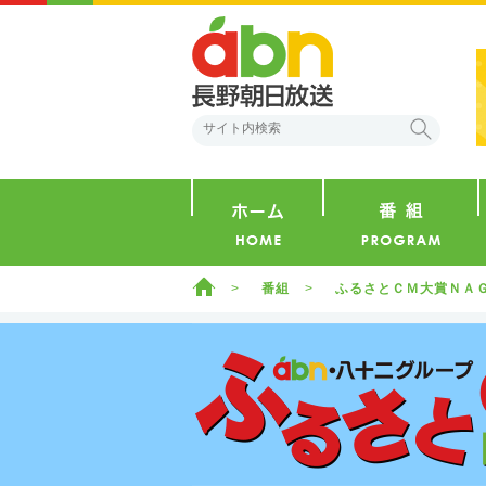
abn 長野朝日放送
検索
ホーム
ホーム
番組
ふるさとＣＭ大賞ＮＡ