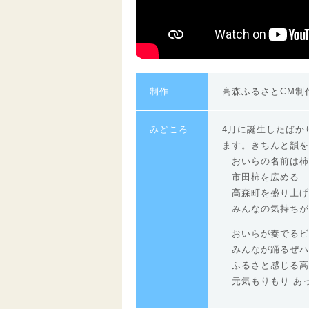
制作
高森ふるさとCM制
みどころ
4月に誕生したばか
ます。きちんと韻を
おいらの名前は柿
市田柿を広める
高森町を盛り上げ
みんなの気持ちが
おいらが奏でるビ
みんなが踊るぜハ
ふるさと感じる高
元気もりもり あっ