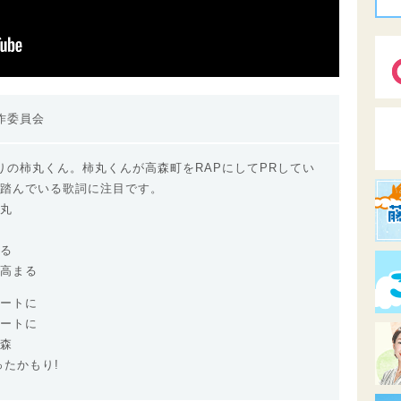
作委員会
りの柿丸くん。柿丸くんが高森町をRAPにしてPRしてい
踏んでいる歌詞に注目です。
丸
る
高まる
ートに
ートに
森
たかもり!