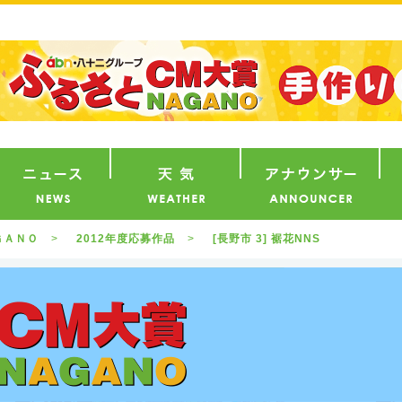
番組
ニュース
天気
ア
ＧＡＮＯ
2012年度応募作品
[長野市 3] 裾花NNS