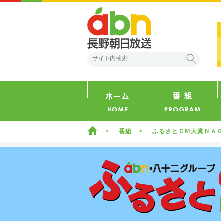
abn 長野朝日放送
検索
ホーム
ホーム
番組
ふるさとＣＭ大賞ＮＡ