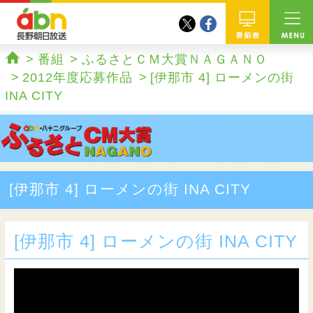
twitter
facebook
abn 長野朝日放送
番組
番組
ふるさとＣＭ大賞ＮＡＧＡＮＯ
ホーム
2012年度応募作品
[伊那市 4] ローメンの街
INA CITY
[伊那市 4] ローメンの街 INA CITY
[伊那市 4] ローメンの街 INA CITY