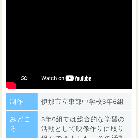
制作
伊那市立東部中学校3年6組
みどこ
3年6組では総合的な学習の
ろ
活動として映像作りに取り