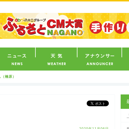
番組
ニュース
天気
ア
ん（楠原）
2020年11月06日