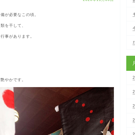
準備が必要なこの頃。
衣類を干して、
中行事があります。
が艶やかです。