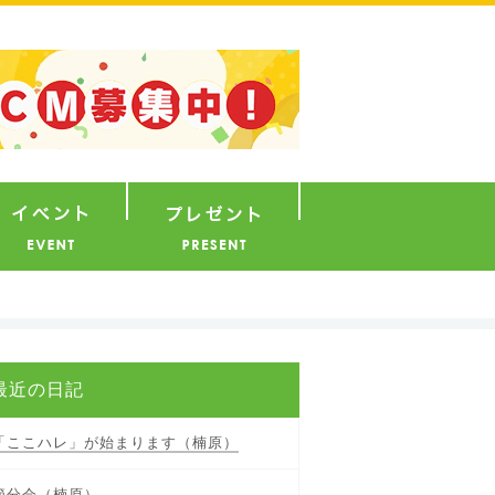
ナウンサー
イベント
プレゼント
最近の日記
「ここハレ」が始まります（楠原）
節分会（楠原）