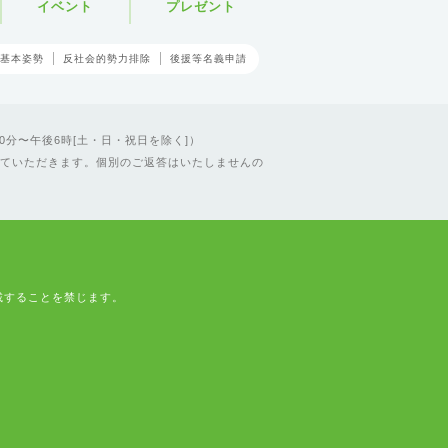
イベント
プレゼント
基本姿勢
反社会的勢力排除
後援等名義申請
0分〜午後6時[土・日・祝日を除く]）
ていただきます。個別のご返答はいたしませんの
載することを禁じます。