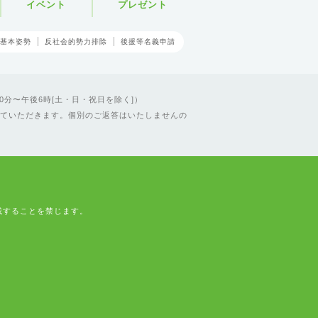
イベント
プレゼント
基本姿勢
反社会的勢力排除
後援等名義申請
0分〜午後6時[土・日・祝日を除く]）
ていただきます。個別のご返答はいたしませんの
載することを禁じます。