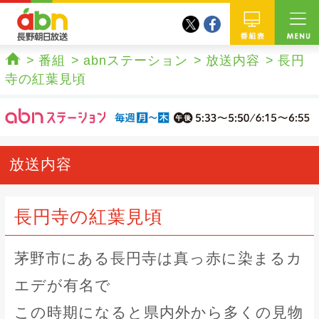
twitter
facebook
abn 長野朝日放送
番組
番組
abnステーション
放送内容
長円
ホーム
寺の紅葉見頃
放送内容
長円寺の紅葉見頃
茅野市にある長円寺は真っ赤に染まるカ
エデが有名で
この時期になると県内外から多くの見物