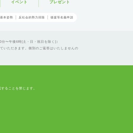
イベント
プレゼント
基本姿勢
反社会的勢力排除
後援等名義申請
0分〜午後6時[土・日・祝日を除く]）
ていただきます。個別のご返答はいたしませんの
載することを禁じます。