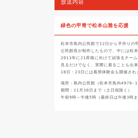
放送内容
緑色の甲冑で松本山雅を応援
松本市島内公民館で12日から手作りの
公民館長が制作したもので、中には松
2013年にJ1昇格に向けて頑張るチー
見るだけでなく、実際に着ることも出
18日・23日には着用体験会も開催され
場所：島内公民館（松本市島内4970-
期間：11月30日まで（土日祝除く）
午前9時～午後5時（最終日は午後3時