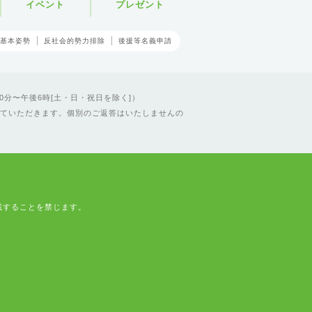
イベント
プレゼント
基本姿勢
反社会的勢力排除
後援等名義申請
0分〜午後6時[土・日・祝日を除く]）
ていただきます。個別のご返答はいたしませんの
載することを禁じます。