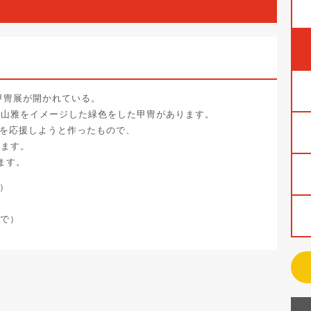
甲冑展が開かれている。
本山雅をイメージした緑色をした甲冑があります。
ムを応援しようと作ったもので、
来ます。
ます。
1）
まで）