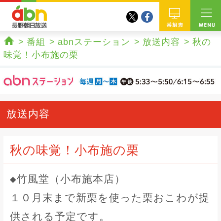
twitter
facebook
abn 長野朝日放送
番組
番組
abnステーション
放送内容
秋の
ホーム
味覚！小布施の栗
放送内容
秋の味覚！小布施の栗
◆竹風堂（小布施本店）
１０月末まで新栗を使った栗おこわが提
供される予定です。