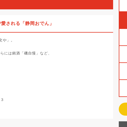
で愛される「静岡おでん」
文や」。
さらには銘酒「磯自慢」など、
－３