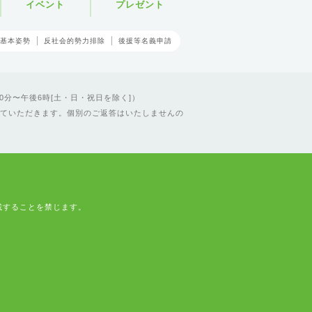
イベント
プレゼント
基本姿勢
反社会的勢力排除
後援等名義申請
0分〜午後6時[土・日・祝日を除く]）
ていただきます。個別のご返答はいたしませんの
載することを禁じます。