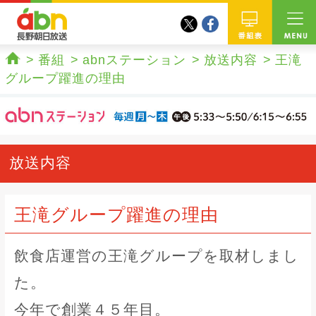
twitter
facebook
abn 長野朝日放送
番組
番組
abnステーション
放送内容
王滝
ホーム
グループ躍進の理由
放送内容
王滝グループ躍進の理由
飲食店運営の王滝グループを取材しまし
た。
今年で創業４５年目。